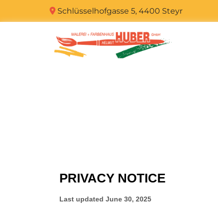
Schlüsselhofgasse 5, 4400 Steyr
