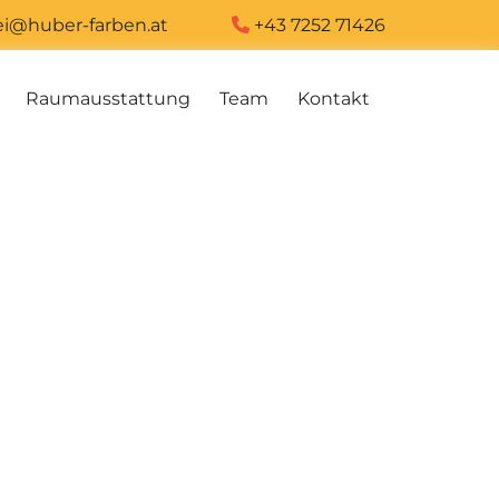
ei@huber-farben.at
+43 7252 71426

Raumausstattung
Team
Kontakt