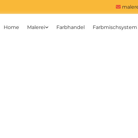
maler

Home
Malerei
Farbhandel
Farbmischsystem